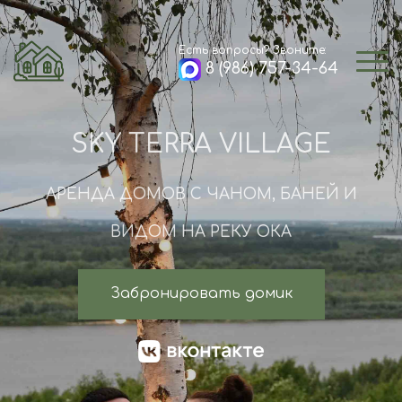
Есть вопросы? Звоните:
8 (986) 757-34-64
SKY TERRA VILLAGE
АРЕНДА ДОМОВ С ЧАНОМ, БАНЕЙ И
ВИДОМ НА РЕКУ ОКА
Забронировать домик